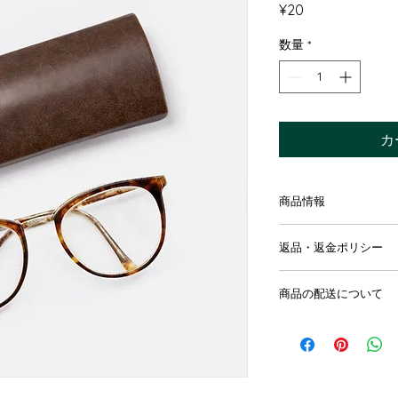
価
¥20
格
数量
*
カ
商品情報
商品の詳細を入力し
返品・返金ポリシー
明に加え、商品の特
しましょう。
返品・返金規約を入
商品の配送について
だけなかった場合の
ましょう。規約の内
配送地域、料金、所
頼を獲得し、安心し
する情報を入力して
とで、お客様の信頼
ただけます。