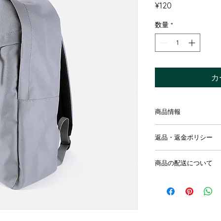
価
¥120
格
数量
*
カ
商品情報
商品の詳細を入力し
返品・返金ポリシー
明に加え、商品の特
しましょう。
返品・返金規約を入
商品の配送について
だけなかった場合の
ましょう。規約の内
配送地域、料金、所
頼を獲得し、安心し
する情報を入力して
とで、お客様の信頼
ただけます。