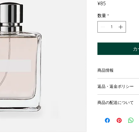
価
¥85
格
数量
*
カ
商品情報
商品の詳細を入力し
返品・返金ポリシー
明に加え、商品の特
しましょう。
返品・返金規約を入
商品の配送について
だけなかった場合の
ましょう。規約の内
配送地域、料金、所
頼を獲得し、安心し
する情報を入力して
とで、お客様の信頼
ただけます。