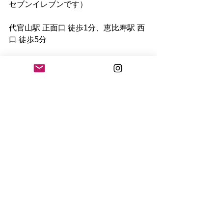
セブンイレブンです）
代官山駅 正面口 徒歩1分、恵比寿駅 西
口 徒歩5分
www.as-antiques-gallery.com 